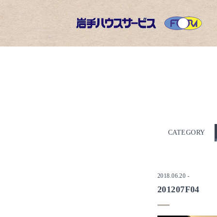
CATEGORY
2018.06.20
-
201207F04